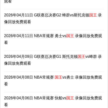
观看
2026年04月11日 G联赛总决赛G2 蜂群vs斯托克顿
国王
录
像回放免费观看
2026年04月11日 NBA常规赛 勇士vs
国王
录像回放免费观
看
2026年04月09日 G联赛总决赛G1 斯托克顿
国王
vs蜂群 录
像回放免费观看
2026年04月08日 NBA常规赛
国王
vs勇士 录像回放免费观
看
2026年04月06日 NBA常规赛 快船vs
国王
录像回放免费观
看