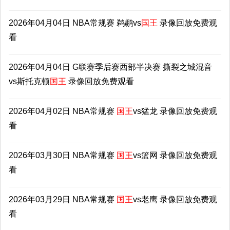
2026年04月04日 NBA常规赛 鹈鹕vs
国王
录像回放免费观
看
2026年04月04日 G联赛季后赛西部半决赛 撕裂之城混音
vs斯托克顿
国王
录像回放免费观看
2026年04月02日 NBA常规赛
国王
vs猛龙 录像回放免费观
看
2026年03月30日 NBA常规赛
国王
vs篮网 录像回放免费观
看
2026年03月29日 NBA常规赛
国王
vs老鹰 录像回放免费观
看