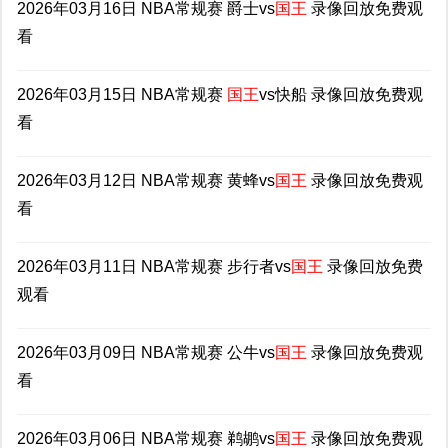
2026年03月16日 NBA常规赛 爵士vs
国王
录像回放免费观
看
2026年03月15日 NBA常规赛
国王
vs快船 录像回放免费观
看
2026年03月12日 NBA常规赛 黄蜂vs
国王
录像回放免费观
看
2026年03月11日 NBA常规赛 步行者vs
国王
录像回放免费
观看
2026年03月09日 NBA常规赛 公牛vs
国王
录像回放免费观
看
2026年03月06日 NBA常规赛 鹈鹕vs
国王
录像回放免费观