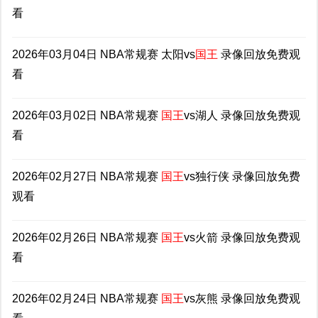
看
2026年03月04日 NBA常规赛 太阳vs
国王
录像回放免费观
看
2026年03月02日 NBA常规赛
国王
vs湖人 录像回放免费观
看
2026年02月27日 NBA常规赛
国王
vs独行侠 录像回放免费
观看
2026年02月26日 NBA常规赛
国王
vs火箭 录像回放免费观
看
2026年02月24日 NBA常规赛
国王
vs灰熊 录像回放免费观