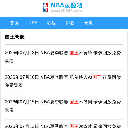
首页
NBA
赛程
排名
录像
国王录像
2026年07月18日 NBA夏季联赛
国王
vs黄蜂 录像回放免费
观看
2026年07月16日 NBA夏季联赛 凯尔特人vs
国王
录像回放
免费观看
2026年07月15日 NBA夏季联赛
国王
vs篮网 录像回放免费
观看
2026年07月13日 NBA夏季联赛
国王
vs奇才 录像回放免费