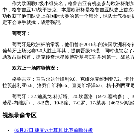
作为欧国联C级小组头名，格鲁吉亚有机会参与欧洲杯附加赛
中，格鲁吉亚1-1战平捷克。本届欧洲杯是格鲁吉亚队史上首
功收获了他们队史上在国际大赛的第一个积分，球队士气得到
定不会束手就擒，战意强烈。
葡萄牙：
葡萄牙是欧洲杯的常客，他们曾在2016年的法国欧洲杯夺得
葡萄牙上场比赛3-0大胜土耳其，提前晋级16强，同时也锁
助攻占据榜首，捷克传奇球星波博斯基与C罗并列第一。战意
双方上一场阵容情况：
格鲁吉亚：马马尔达什维利9.6、克维尔克维利亚7.2、卡什亚7.
拉茨赫利亚6.6、洛乔什维利6.6、查克维塔泽6.6、格韦列西亚尼6
葡萄牙：22-迪奥戈-科斯塔、20-坎塞洛（69’2-塞梅多）、3-佩
若昂-内维斯）、8-B费、10-B席、7-C罗、17-莱奥（46’25-佩
视频录像专区
06月27日 捷克vs土耳其 比赛前瞻分析