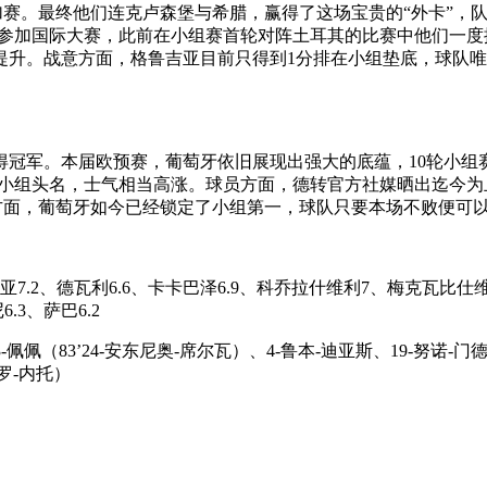
。最终他们连克卢森堡与希腊，赢得了这场宝贵的“外卡”，队
次参加国际大赛，此前在小组赛首轮对阵土耳其的比赛中他们一度
提升。战意方面，格鲁吉亚目前只得到1分排在小组垫底，球队
冠军。本届欧预赛，葡萄牙依旧展现出强大的底蕴，10轮小组
定了小组头名，士气相当高涨。球员方面，德转官方社媒晒出迄今为
方面，葡萄牙如今已经锁定了小组第一，球队只要本场不败便可
2、德瓦利6.6、卡卡巴泽6.9、科乔拉什维利7、梅克瓦比仕维利7
.3、萨巴6.2
佩（83’24-安东尼奥-席尔瓦）、4-鲁本-迪亚斯、19-努诺-门德斯、
德罗-内托）