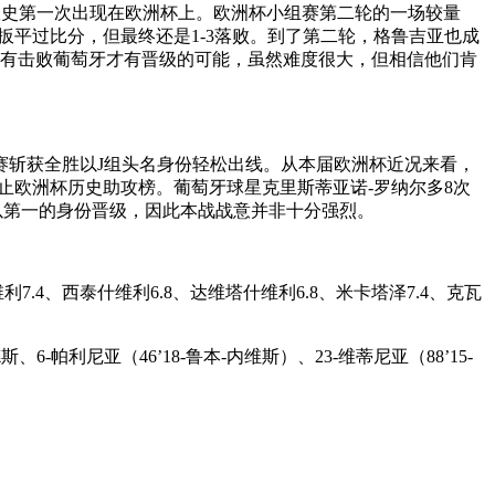
史第一次出现在欧洲杯上。欧洲杯小组赛第二轮的一场较量
扳平过比分，但最终还是1-3落败。到了第二轮，格鲁吉亚也成
唯有击败葡萄牙才有晋级的可能，虽然难度很大，但相信他们肯
赛斩获全胜以J组头名身份轻松出线。从本届欧洲杯近况来看，
止欧洲杯历史助攻榜。葡萄牙球星克里斯蒂亚诺-罗纳尔多8次
以第一的身份晋级，因此本战战意并非十分强烈。
.4、西泰什维利6.8、达维塔什维利6.8、米卡塔泽7.4、克瓦
6-帕利尼亚（46’18-鲁本-内维斯）、23-维蒂尼亚（88’15-