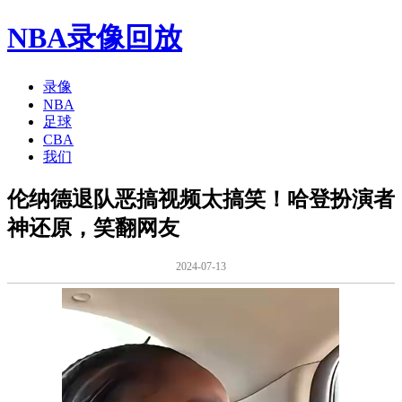
NBA录像回放
录像
NBA
足球
CBA
我们
伦纳德退队恶搞视频太搞笑！哈登扮演者
神还原，笑翻网友
2024-07-13