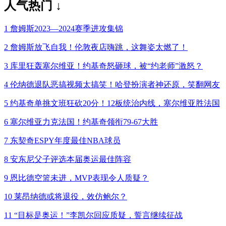
人气热门 ↓
1
詹姆斯2023—2024赛季进攻集锦
2
詹姆斯放飞自我！伦敦夜店嗨跳，这舞姿太燃了！
3
库里狂轰塞尔维亚！约基奇怒砸球，被“约老师”激怒？
4
伦纳德退队恶搞视频太搞笑！哈登扮演者神还原，笑翻网友
5
约基奇单挑文班狂砍20分！12板统治内线，塞尔维亚胜法国
6
塞尔维亚力克法国！约基奇领衔79-67大胜
7
东契奇ESPY年度最佳NBA球员
8
安东尼父子评选本届奥运最佳阵容
9
恩比德空篮未进，MVP表现令人质疑？
10
莱昂纳德或将退役，效仿鲍尔？
11
“目标是奥运！”李凯尔回应质疑，誓言继续征战