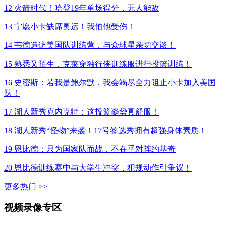
12
火箭时代！哈登19年单场得分，无人能敌
13
宁愿小卡缺席奥运！我怕他受伤！
14
韦德造访美国队训练营，与众球星亲切交谈！
15
熟悉又陌生，克莱穿独行侠训练服进行投篮训练！
16
史密斯：若我是鲍尔默，我会竭尽全力阻止小卡加入美国
队！
17
湖人新秀克内克特：这投篮姿势真舒服！
18
湖人新秀“怪物”来袭！17号签选秀拥有超强身体素质！
19
恩比德：只为国家队而战，不在乎对阵约基奇
20
恩比德训练赛中与大学生冲突，犯规动作引争议！
更多热门 >>
视频录像专区