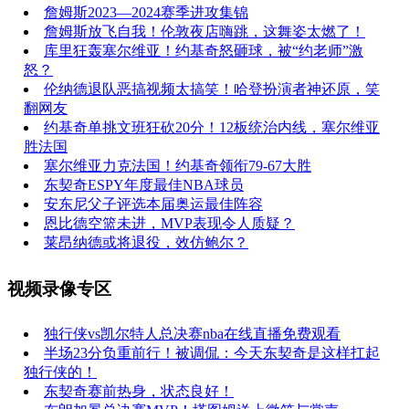
詹姆斯2023—2024赛季进攻集锦
詹姆斯放飞自我！伦敦夜店嗨跳，这舞姿太燃了！
库里狂轰塞尔维亚！约基奇怒砸球，被“约老师”激
怒？
伦纳德退队恶搞视频太搞笑！哈登扮演者神还原，笑
翻网友
约基奇单挑文班狂砍20分！12板统治内线，塞尔维亚
胜法国
塞尔维亚力克法国！约基奇领衔79-67大胜
东契奇ESPY年度最佳NBA球员
安东尼父子评选本届奥运最佳阵容
恩比德空篮未进，MVP表现令人质疑？
莱昂纳德或将退役，效仿鲍尔？
视频录像专区
独行侠vs凯尔特人总决赛nba在线直播免费观看
半场23分负重前行！被调侃：今天东契奇是这样扛起
独行侠的！
东契奇赛前热身，状态良好！