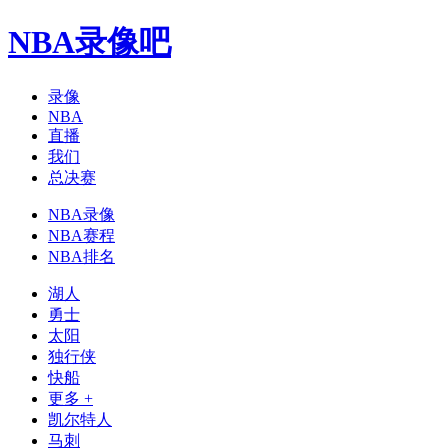
NBA录像吧
录像
NBA
直播
我们
总决赛
NBA录像
NBA赛程
NBA排名
湖人
勇士
太阳
独行侠
快船
更多 +
凯尔特人
马刺