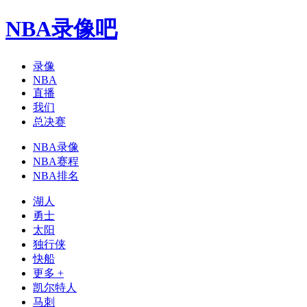
NBA录像吧
录像
NBA
直播
我们
总决赛
NBA录像
NBA赛程
NBA排名
湖人
勇士
太阳
独行侠
快船
更多 +
凯尔特人
马刺