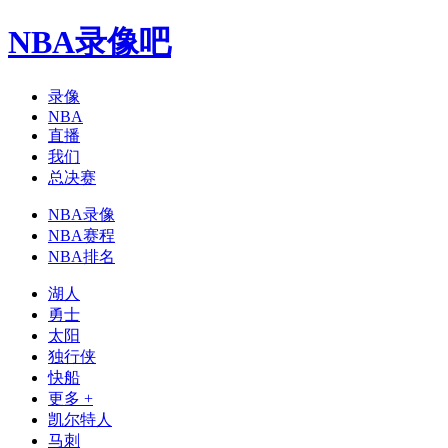
NBA录像吧
录像
NBA
直播
我们
总决赛
NBA录像
NBA赛程
NBA排名
湖人
勇士
太阳
独行侠
快船
更多 +
凯尔特人
马刺