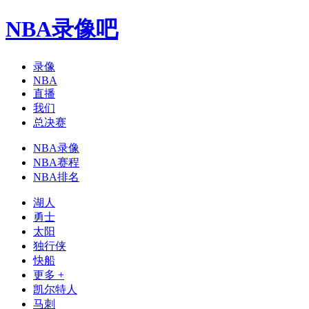
NBA录像吧
录像
NBA
直播
我们
总决赛
NBA录像
NBA赛程
NBA排名
湖人
勇士
太阳
独行侠
快船
更多 +
凯尔特人
马刺