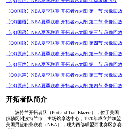
【QQ原声】NBA夏季联赛 开拓者vs太阳 全场录像回放
【QQ国语】NBA夏季联赛 开拓者vs太阳 第一节 录像回放
【QQ国语】NBA夏季联赛 开拓者vs太阳 第二节 录像回放
【QQ国语】NBA夏季联赛 开拓者vs太阳 第三节 录像回放
【QQ国语】NBA夏季联赛 开拓者vs太阳 第四节 录像回放
【QQ原声】NBA夏季联赛 开拓者vs太阳 第一节 录像回放
【QQ原声】NBA夏季联赛 开拓者vs太阳 第二节 录像回放
【QQ原声】NBA夏季联赛 开拓者vs太阳 第三节 录像回放
【QQ原声】NBA夏季联赛 开拓者vs太阳 第四节 录像回放
开拓者队简介
波特兰开拓者队（Portland Trail Blazers），位于美国
俄勒冈州波特兰市，主场馆摩达中心，1970年成立并加盟
美国男篮职业联赛（NBA），现为西部联盟西北赛区参赛