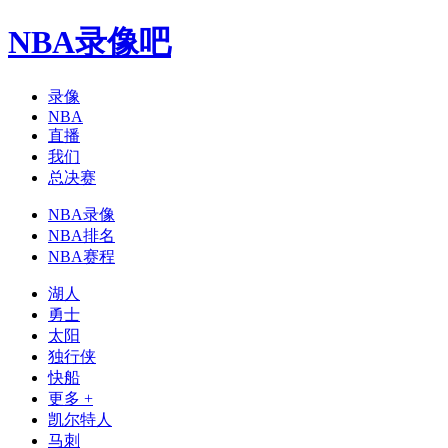
NBA录像吧
录像
NBA
直播
我们
总决赛
NBA录像
NBA排名
NBA赛程
湖人
勇士
太阳
独行侠
快船
更多 +
凯尔特人
马刺