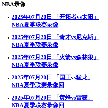
NBA录像
2025年07月20日 「开拓者vs太阳」
NBA夏季联赛录像
2025年07月20日 「奇才vs尼克斯」
NBA夏季联赛录像
2025年07月20日 「火箭vs森林狼」
NBA夏季联赛录像
2025年07月20日 「国王vs猛龙」
NBA夏季联赛录像回
2025年07月20日 「黄蜂vs雷霆」
NBA夏季联赛录像回