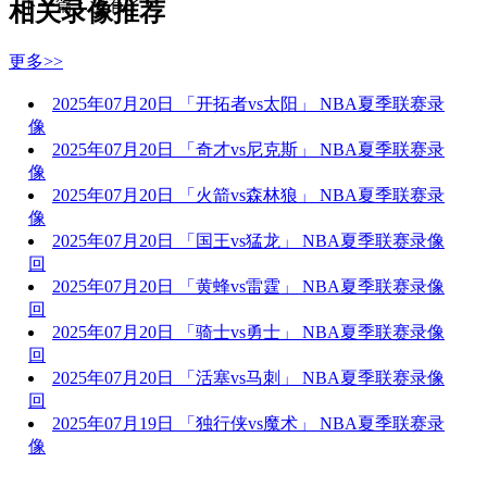
下一篇：没有了
相关录像推荐
更多>>
2025年07月20日 「开拓者vs太阳」 NBA夏季联赛录
像
2025年07月20日 「奇才vs尼克斯」 NBA夏季联赛录
像
2025年07月20日 「火箭vs森林狼」 NBA夏季联赛录
像
2025年07月20日 「国王vs猛龙」 NBA夏季联赛录像
回
2025年07月20日 「黄蜂vs雷霆」 NBA夏季联赛录像
回
2025年07月20日 「骑士vs勇士」 NBA夏季联赛录像
回
2025年07月20日 「活塞vs马刺」 NBA夏季联赛录像
回
2025年07月19日 「独行侠vs魔术」 NBA夏季联赛录
像