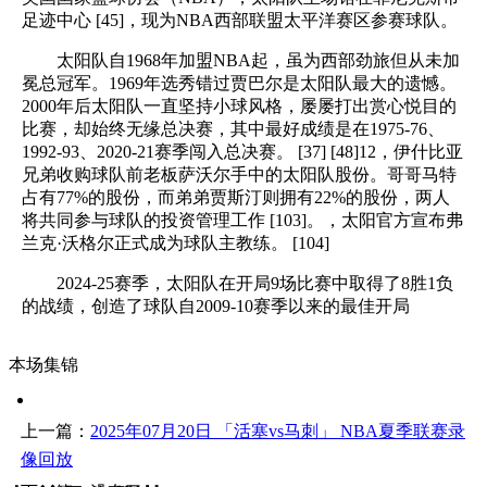
足迹中心 [45]，现为NBA西部联盟太平洋赛区参赛球队。
太阳队自1968年加盟NBA起，虽为西部劲旅但从未加
冕总冠军。1969年选秀错过贾巴尔是太阳队最大的遗憾。
2000年后太阳队一直坚持小球风格，屡屡打出赏心悦目的
比赛，却始终无缘总决赛，其中最好成绩是在1975-76、
1992-93、2020-21赛季闯入总决赛。 [37] [48]12，伊什比亚
兄弟收购球队前老板萨沃尔手中的太阳队股份。哥哥马特
占有77%的股份，而弟弟贾斯汀则拥有22%的股份，两人
将共同参与球队的投资管理工作 [103]。，太阳官方宣布弗
兰克·沃格尔正式成为球队主教练。 [104]
2024-25赛季，太阳队在开局9场比赛中取得了8胜1负
的战绩，创造了球队自2009-10赛季以来的最佳开局
本场集锦
上一篇：
2025年07月20日 「活塞vs马刺」 NBA夏季联赛录
像回放